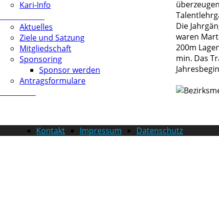
überzeugen,
Kari-Info
Talentlehrg
Förderverein
Die Jahrgän
Aktuelles
waren Marta
Ziele und Satzung
200m Lagen
Mitgliedschaft
min. Das Tr
Sponsoring
Jahresbegin
Sponsor werden
Antragsformulare
Download
Kontakt
Impressum
Datenschutz