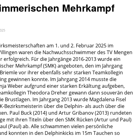
immerischen Mehrkampf
2025
irksmeisterschaften am 1. und 2. Februar 2025 im
Villingen waren die Nachwuchsschwimmer des TV Mengen
 erfolgreich. Für die Jahrgänge 2016-2013 wurde ein
scher Mehrkampf (SMK) angeboten, den im Jahrgang
riemle vor ihrer ebenfalls sehr starken Teamkollegin
ing gewinnen konnte. Im Jahrgang 2014 musste die
nja Weber aufgrund einer starken Erkältung aufgeben,
Teamkollegin Theodora Dreher gewann dann souverän den
e Brustlagen. Im Jahrgang 2013 wurde Magdalena Fisel
-Bezirksmeisterin über die Delphin- als auch über die
ken. Paul Buck (2014) und Artur Gribanov (2013) rundeten
ge mit ihren Titeln über den SMK Rücken (Artur und Paul)
ul (Paul) ab. Alle schwammen vielen persönliche
und konnten in den Delphinkicks im 15m Tauchen so