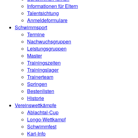
Informationen für Eltern
Talentsichtung
Anmeldeformulare
Schwimmsport
Termine
Nachwuchsgruppen
Leistungsgruppen
Master
Trainingszeiten
Trainingslager
Trainerteam
Springen
Bestenlisten
Historie
Vereinswettkämpfe
Ablachtal-Cup
Longo-Wettkampf
Schwimmfest
Kari-Info