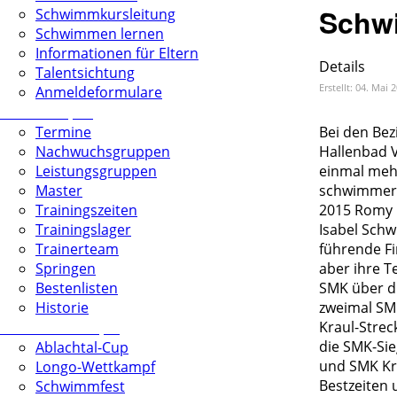
Schw
Schwimmkursleitung
Schwimmen lernen
Informationen für Eltern
Details
Talentsichtung
Erstellt: 04. Mai 
Anmeldeformulare
Schwimmsport
Termine
Bei den Bez
Nachwuchsgruppen
Hallenbad 
Leistungsgruppen
einmal mehr
Master
schwimmeri
Trainingszeiten
2015 Romy B
Trainingslager
Isabel Schw
Trainerteam
führende Fi
Springen
aber ihre 
Bestenlisten
SMK über di
Historie
zweimal SMK
Vereinswettkämpfe
Kraul-Strec
die SMK-Sie
Ablachtal-Cup
und SMK Kra
Longo-Wettkampf
Bestzeiten 
Schwimmfest