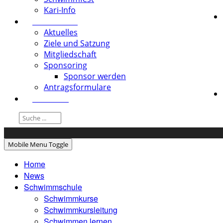
Kari-Info
Förderverein
Aktuelles
Ziele und Satzung
Mitgliedschaft
Sponsoring
Sponsor werden
Antragsformulare
Download
Mobile Menu Toggle
Home
News
Schwimmschule
Schwimmkurse
Schwimmkursleitung
Schwimmen lernen