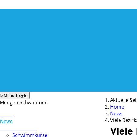
le Menu Toggle
Aktuelle Se
Home
News
Home
Viele Bezi
News
Viele 
Schwimmschule
Schwimmkurse