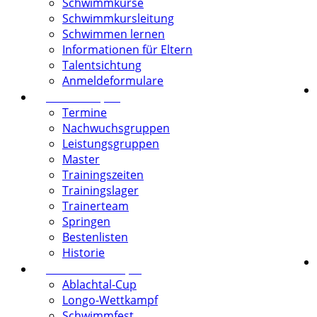
Schwimmkurse
Schwimmkursleitung
Schwimmen lernen
Informationen für Eltern
Talentsichtung
Anmeldeformulare
Schwimmsport
Termine
Nachwuchsgruppen
Leistungsgruppen
Master
Trainingszeiten
Trainingslager
Trainerteam
Springen
Bestenlisten
Historie
Vereinswettkämpfe
Ablachtal-Cup
Longo-Wettkampf
Schwimmfest