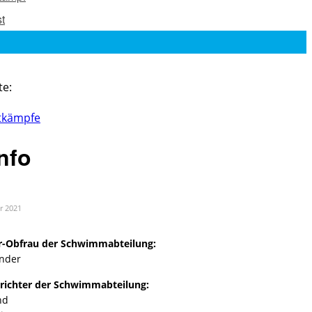
t
ite:
tkämpfe
Info
ar 2021
r-Obfrau der Schwimmabteilung:
ander
richter der Schwimmabteilung:
nd