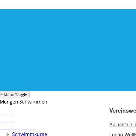
le Menu Toggle
Vereinswe
Home
News
Ablachtal-C
Schwimmschule
Schwimmkurse
Longo-Wett