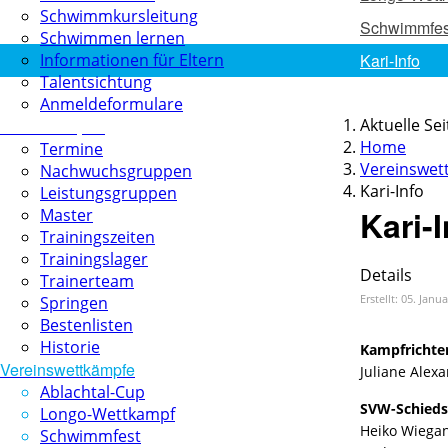
Schwimmkursleitung
Schwimmfes
Schwimmen lernen
Informationen für Eltern
Kari-Info
Talentsichtung
Anmeldeformulare
Aktuelle Se
Schwimmsport
Home
Termine
Vereinswet
Nachwuchsgruppen
Kari-Info
Leistungsgruppen
Kari-
Master
Trainingszeiten
Trainingslager
Details
Trainerteam
Erstellt: 05. Janu
Springen
Bestenlisten
Historie
Kampfrichte
Vereinswettkämpfe
Juliane Alex
Ablachtal-Cup
SVW-Schieds
Longo-Wettkampf
Heiko Wiega
Schwimmfest