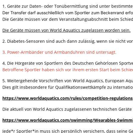
1. Geräte zur Daten- oder Tonübermittlung sind unter bestimmt
Der Transfer darf ausschließlich vom Sportler zum Beckenrand erfo
Die Geräte müssen vor dem Veranstaltungsabschnitt beim Schie
Die Geräte müssen von World Aquatics zugelassen worden sein.
2. Diabetes-Sensoren sind auch dann zulässig, wenn sie nicht v
3. Power-Armbänder und Armbanduhren sind untersagt.
4. Die Hörgeräte von Sportlern des Deutschen Gehörlosen Sport
Betroffene Sportler haben sich vor ihrem ersten Start beim Schie
5. Weitergehende Vorschriften von World Aquatics, European Aqu
Dies gilt insbesondere für Qualifikationswettkämpfe zu internati
https://www.worldaquatics.com/rules/competition-regulations
Die aktuell von World Aquatics zugelassenen technischen Geräte 
https://www.worldaquatics.com/swimming/Wearables-Swimm
Jede*r Sportler*in muss sich persönlich versichern, dass seine G