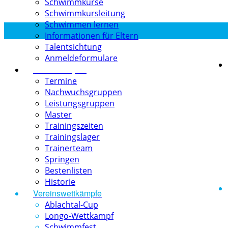
Schwimmkurse
Schwimmkursleitung
Schwimmen lernen
Informationen für Eltern
Talentsichtung
Anmeldeformulare
Schwimmsport
Termine
Nachwuchsgruppen
Leistungsgruppen
Master
Trainingszeiten
Trainingslager
Trainerteam
Springen
Bestenlisten
Historie
Vereinswettkämpfe
Ablachtal-Cup
Longo-Wettkampf
Schwimmfest