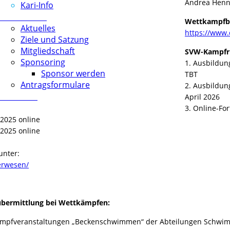
Andrea Henn
Kari-Info
Förderverein
Wettkampfb
Aktuelles
https://www.
Ziele und Satzung
Mitgliedschaft
SVW-Kampfri
Sponsoring
1. Ausbildun
Sponsor werden
TBT
Antragsformulare
2. Ausbildun
Download
April 2026
3. Online-Fo
.2025 online
.2025 online
unter:
erwesen/
übermittlung bei Wettkämpfen:
mpfveranstaltungen „Beckenschwimmen“ der Abteilungen Schwimme