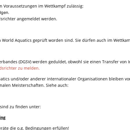
en Voraussetzungen im Wettkampf zulässig:
lgen.
dsrichter angemeldet werden.
on World Aquatics geprüft worden sind. Sie dürfen auch im Wettka
verbandes (DGSV) werden geduldet, obwohl sie einen Transfer vo
dsrichter zu melden.
atics und/oder anderer internationaler Organisationen bleiben vo
onalen Meisterschaften. Siehe auch:
sind zu finden unter:
ing
eräte die o.g. Bedingungen erfüllen!